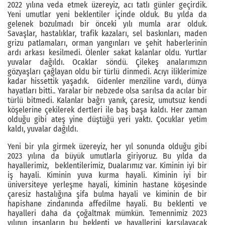
2022 yılına veda etmek üzereyiz, acı tatlı günler geçirdik.
Yeni umutlar yeni beklentiler içinde olduk. Bu yılda da
gelenek bozulmadı bir önceki yılı mumla arar olduk.
Savaşlar, hastalıklar, trafik kazaları, sel baskınları, maden
grizu patlamaları, orman yangınları ve şehit haberlerinin
ardı arkası kesilmedi. Ölenler sakat kalanlar oldu. Yurtlar
yuvalar dağıldı. Ocaklar söndü. Çilekeş analarımızın
gözyaşları çağlayan oldu bir türlü dinmedi. Acıyı iliklerimize
kadar hissettik yaşadık. Gidenler menziline vardı, dünya
hayatları bitti.. Yaralar bir nebzede olsa sarılsa da acılar bir
türlü bitmedi. Kalanlar bağrı yanık, çaresiz, umutsuz kendi
köşelerine çekilerek dertleri ile baş başa kaldı. Her zaman
olduğu gibi ateş yine düştüğü yeri yaktı. Çocuklar yetim
kaldı, yuvalar dağıldı.
Yeni bir yıla girmek üzereyiz, her yıl sonunda olduğu gibi
2023 yılına da büyük umutlarla giriyoruz. Bu yılda da
hayallerimiz, beklentilerimiz, Dualarımız var. Kiminin iyi bir
iş hayali. Kiminin yuva kurma hayali. Kiminin iyi bir
üniversiteye yerleşme hayali, kiminin hastane köşesinde
çaresiz hastalığına şifa bulma hayali ve kiminin de bir
hapishane zindanında affedilme hayali. Bu beklenti ve
hayalleri daha da çoğaltmak mümkün. Temennimiz 2023
yılının insanların bu beklenti ve hayallerini karşılayacak