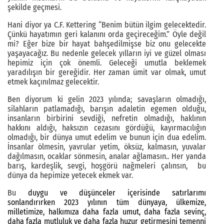
şekilde geçmesi.
Hani diyor ya C.F. Kettering “Benim bütün ilgim gelecektedir.
Çünkü hayatımın geri kalanını orda geçireceğim.” Öyle değil
mi? Eğer bize bir hayat bahşedilmişse biz onu gelecekte
yaşayacağız. Bu nedenle gelecek yılların iyi ve güzel olması
hepimiz için çok önemli. Geleceği umutla beklemek
yaradılışın bir gereğidir. Her zaman ümit var olmak, umut
etmek kaçınılmaz gelecektir.
Ben diyorum ki gelin 2023 yılında; savaşların olmadığı,
silahların patlamadığı, barışın adaletin egemen olduğu,
insanların birbirini sevdiği, nefretin olmadığı, haklının
hakkını aldığı, haksızın cezasını gördüğü, kayırmacılığın
olmadığı, bir dünya umut edelim ve bunun için dua edelim.
İnsanlar ölmesin, yavrular yetim, öksüz, kalmasın, yuvalar
dağılmasın, ocaklar sönmesin, analar ağlamasın.. Her yanda
barış, kardeşlik, sevgi, hoşgörü nağmeleri çalınsın, bu
dünya da hepimize yetecek ekmek var.
Bu
duygu ve düşünceler içerisinde satırlarımı
sonlandırırken 2023 yılının tüm dünyaya, ülkemize,
milletimize, halkımıza daha fazla umut, daha fazla sevinç,
daha fazla mutluluk ve daha fazla huzur getirmesini temenni